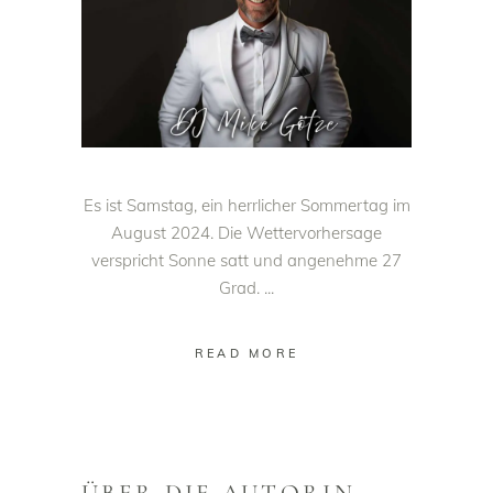
Es ist Samstag, ein herrlicher Sommertag im
August 2024. Die Wettervorhersage
verspricht Sonne satt und angenehme 27
Grad.
READ MORE
ÜBER DIE AUTORIN